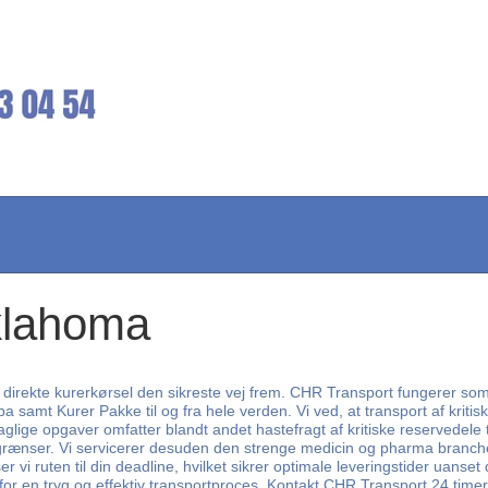
Oklahoma
 direkte kurerkørsel den sikreste vej frem. CHR Transport fungerer som 
 samt Kurer Pakke til og fra hele verden. Vi ved, at transport af kritisk
 daglige opgaver omfatter blandt andet hastefragt af kritiske reservedele
 grænser. Vi servicerer desuden den strenge medicin og pharma branch
 vi ruten til din deadline, hvilket sikrer optimale leveringstider uanset
 for en tryg og effektiv transportproces. Kontakt CHR Transport 24 timer 