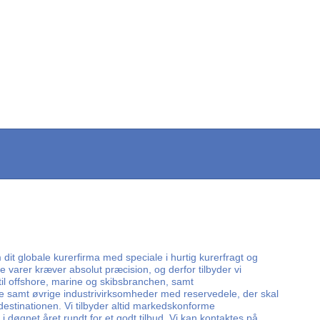
dit globale kurerfirma med speciale i hurtig kurerfragt og
e varer kræver absolut præcision, og derfor tilbyder vi
 til offshore, marine og skibsbranchen, samt
e samt øvrige industrivirksomheder med reservedele, der skal
 destinationen. Vi tilbyder altid markedskonforme
i døgnet året rundt for et godt tilbud. Vi kan kontaktes på