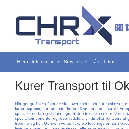
Hjem
Information
Services
Få et Tilbud
Kurer Transport til 
Når geografiske afstande skal overvindes uden forsinkelser, er
kurer express, der forbinder kurer i Danmark med kurer i Europa
specialiserede logistikløsninger til den tekniske sektor. Vores
specialkomponenter og reservedele til vindmøller på tværs af
frem nu og her. Gennem vores fleksible leveringsformer tilpasser
leveringspriser, og vores professionelle services er din garanti