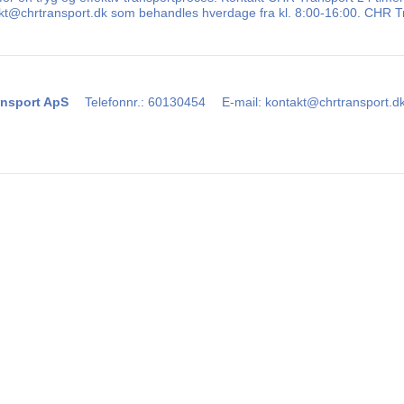
takt@chrtransport.dk som behandles hverdage fra kl. 8:00-16:00. CHR Tr
nsport ApS
Telefonnr.
:
60130454
E-mail
:
kontakt@chrtransport.d