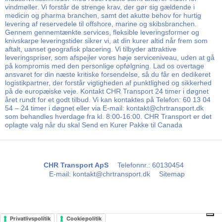
vindmøller. Vi forstår de strenge krav, der gør sig gældende i
medicin og pharma branchen, samt det akutte behov for hurtig
levering af reservedele til offshore, marine og skibsbranchen.
Gennem gennemtænkte services, fleksible leveringsformer og
knivskarpe leveringstider sikrer vi, at din kurer altid når frem som
aftalt, uanset geografisk placering. Vi tilbyder attraktive
leveringspriser, som afspejler vores høje serviceniveau, uden at gå
på kompromis med den personlige opfølgning. Lad os overtage
ansvaret for din næste kritiske forsendelse, så du får en dedikeret
logistikpartner, der forstår vigtigheden af punktlighed og sikkerhed
på de europæiske veje. Kontakt CHR Transport 24 timer i døgnet
året rundt for et godt tilbud. Vi kan kontaktes på Telefon: 60 13 04
54 – 24 timer i døgnet eller via E-mail: kontakt@chrtransport.dk
som behandles hverdage fra kl. 8:00-16:00. CHR Transport er det
oplagte valg når du skal Send en Kurer Pakke til Canada
CHR Transport ApS
Telefonnr.
:
60130454
E-mail
:
kontakt@chrtransport.dk
Sitemap
Privatlivspolitik
Cookiepolitik