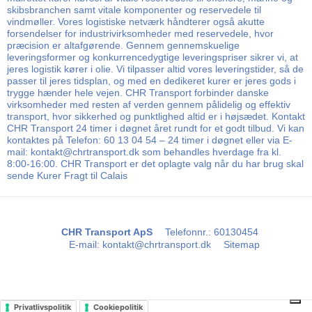
skibsbranchen samt vitale komponenter og reservedele til
vindmøller. Vores logistiske netværk håndterer også akutte
forsendelser for industrivirksomheder med reservedele, hvor
præcision er altafgørende. Gennem gennemskuelige
leveringsformer og konkurrencedygtige leveringspriser sikrer vi, at
jeres logistik kører i olie. Vi tilpasser altid vores leveringstider, så de
passer til jeres tidsplan, og med en dedikeret kurer er jeres gods i
trygge hænder hele vejen. CHR Transport forbinder danske
virksomheder med resten af verden gennem pålidelig og effektiv
transport, hvor sikkerhed og punktlighed altid er i højsædet. Kontakt
CHR Transport 24 timer i døgnet året rundt for et godt tilbud. Vi kan
kontaktes på Telefon: 60 13 04 54 – 24 timer i døgnet eller via E-
mail: kontakt@chrtransport.dk som behandles hverdage fra kl.
8:00-16:00. CHR Transport er det oplagte valg når du har brug skal
sende Kurer Fragt til Calais
CHR Transport ApS
Telefonnr.
:
60130454
E-mail
:
kontakt@chrtransport.dk
Sitemap
Privatlivspolitik
Cookiepolitik