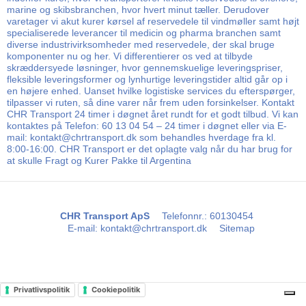
marine og skibsbranchen, hvor hvert minut tæller. Derudover
varetager vi akut kurer kørsel af reservedele til vindmøller samt højt
specialiserede leverancer til medicin og pharma branchen samt
diverse industrivirksomheder med reservedele, der skal bruge
komponenter nu og her. Vi differentierer os ved at tilbyde
skræddersyede løsninger, hvor gennemskuelige leveringspriser,
fleksible leveringsformer og lynhurtige leveringstider altid går op i
en højere enhed. Uanset hvilke logistiske services du efterspørger,
tilpasser vi ruten, så dine varer når frem uden forsinkelser. Kontakt
CHR Transport 24 timer i døgnet året rundt for et godt tilbud. Vi kan
kontaktes på Telefon: 60 13 04 54 – 24 timer i døgnet eller via E-
mail: kontakt@chrtransport.dk som behandles hverdage fra kl.
8:00-16:00. CHR Transport er det oplagte valg når du har brug for
at skulle Fragt og Kurer Pakke til Argentina
CHR Transport ApS
Telefonnr.
:
60130454
E-mail
:
kontakt@chrtransport.dk
Sitemap
Privatlivspolitik
Cookiepolitik