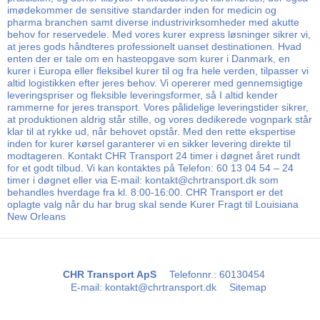
imødekommer de sensitive standarder inden for medicin og
pharma branchen samt diverse industrivirksomheder med akutte
behov for reservedele. Med vores kurer express løsninger sikrer vi,
at jeres gods håndteres professionelt uanset destinationen. Hvad
enten der er tale om en hasteopgave som kurer i Danmark, en
kurer i Europa eller fleksibel kurer til og fra hele verden, tilpasser vi
altid logistikken efter jeres behov. Vi opererer med gennemsigtige
leveringspriser og fleksible leveringsformer, så I altid kender
rammerne for jeres transport. Vores pålidelige leveringstider sikrer,
at produktionen aldrig står stille, og vores dedikerede vognpark står
klar til at rykke ud, når behovet opstår. Med den rette ekspertise
inden for kurer kørsel garanterer vi en sikker levering direkte til
modtageren. Kontakt CHR Transport 24 timer i døgnet året rundt
for et godt tilbud. Vi kan kontaktes på Telefon: 60 13 04 54 – 24
timer i døgnet eller via E-mail: kontakt@chrtransport.dk som
behandles hverdage fra kl. 8:00-16:00. CHR Transport er det
oplagte valg når du har brug skal sende Kurer Fragt til Louisiana
New Orleans
CHR Transport ApS
Telefonnr.
:
60130454
E-mail
:
kontakt@chrtransport.dk
Sitemap