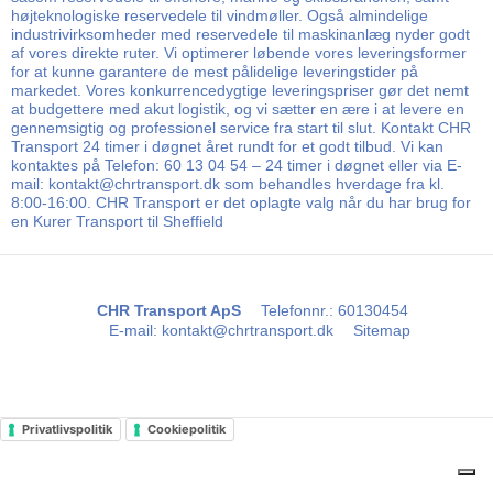
højteknologiske reservedele til vindmøller. Også almindelige
industrivirksomheder med reservedele til maskinanlæg nyder godt
af vores direkte ruter. Vi optimerer løbende vores leveringsformer
for at kunne garantere de mest pålidelige leveringstider på
markedet. Vores konkurrencedygtige leveringspriser gør det nemt
at budgettere med akut logistik, og vi sætter en ære i at levere en
gennemsigtig og professionel service fra start til slut. Kontakt CHR
Transport 24 timer i døgnet året rundt for et godt tilbud. Vi kan
kontaktes på Telefon: 60 13 04 54 – 24 timer i døgnet eller via E-
mail: kontakt@chrtransport.dk som behandles hverdage fra kl.
8:00-16:00. CHR Transport er det oplagte valg når du har brug for
en Kurer Transport til Sheffield
CHR Transport ApS
Telefonnr.
:
60130454
E-mail
:
kontakt@chrtransport.dk
Sitemap
Privatlivspolitik
Cookiepolitik