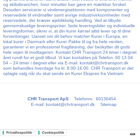
og skibsbranchen, hvor minutter kan gøre en mærkbar forskel.
Desuden servicerer vi vindenergisektoren med komponenter og
reservedele til vindmøller samt øvrige industrivirksomheder med
reservedele, der kræver øjeblikkelig handling. Ved at tilbyde
gennemskuelige leveringspriser, faste leveringstider og individuelle
leveringsformer, sikrer vi, at din kurer kørsel altid lever op til dine
forventninger. Uanset om dit behov matcher Kurer i Europa, en
lokal kurer i Danmark eller Kurer Pakke til og fra hele verden,
garanterer vi en professionel fragtløsning, der beskytter dit gods
hele vejen til modtageren. Kontakt CHR Transport 24 timer i døgnet
året rundt for et godt tilbud. Vi kan kontaktes på Telefon: 60 13 04
54 – 24 timer i døgnet eller via E-mail: kontakt@chrtransport.dk
som behandles hverdage fra kl. 8:00-16:00. CHR Transport er det
oplagte valg når du skal sende en Kurer Ekspres fra Vietnam
CHR Transport ApS
Telefonnr.
:
60130454
E-mail
:
kontakt@chrtransport.dk
Sitemap
Privatlivspolitik
Cookiepolitik