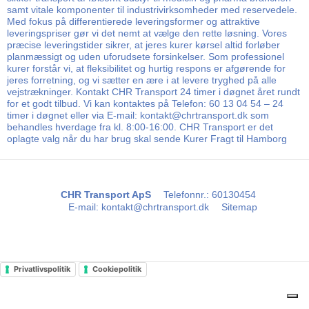
samt vitale komponenter til industrivirksomheder med reservedele.
Med fokus på differentierede leveringsformer og attraktive
leveringspriser gør vi det nemt at vælge den rette løsning. Vores
præcise leveringstider sikrer, at jeres kurer kørsel altid forløber
planmæssigt og uden uforudsete forsinkelser. Som professionel
kurer forstår vi, at fleksibilitet og hurtig respons er afgørende for
jeres forretning, og vi sætter en ære i at levere tryghed på alle
vejstrækninger. Kontakt CHR Transport 24 timer i døgnet året rundt
for et godt tilbud. Vi kan kontaktes på Telefon: 60 13 04 54 – 24
timer i døgnet eller via E-mail: kontakt@chrtransport.dk som
behandles hverdage fra kl. 8:00-16:00. CHR Transport er det
oplagte valg når du har brug skal sende Kurer Fragt til Hamborg
CHR Transport ApS
Telefonnr.
:
60130454
E-mail
:
kontakt@chrtransport.dk
Sitemap
Privatlivspolitik
Cookiepolitik