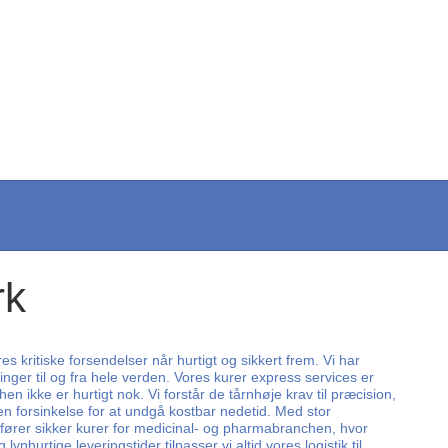
rk
s kritiske forsendelser når hurtigt og sikkert frem. Vi har
ger til og fra hele verden. Vores kurer express services er
n ikke er hurtigt nok. Vi forstår de tårnhøje krav til præcision,
en forsinkelse for at undgå kostbar nedetid. Med stor
dfører sikker kurer for medicinal- og pharmabranchen, hvor
rtige leveringstider tilpasser vi altid vores logistik til