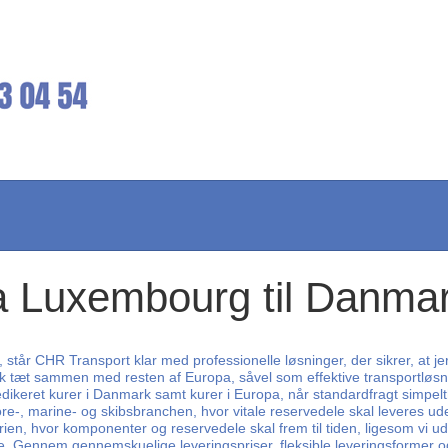
a Luxembourg til Danma
 står CHR Transport klar med professionelle løsninger, der sikrer, at jere
rk tæt sammen med resten af Europa, såvel som effektive transportløsnin
dedikeret kurer i Danmark samt kurer i Europa, når standardfragt simpelthe
re-, marine- og skibsbranchen, hvor vitale reservedele skal leveres ud
ien, hvor komponenter og reservedele skal frem til tiden, ligesom vi u
nnem gennemskuelige leveringspriser, fleksible leveringsformer og lynhu