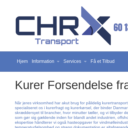
Hjem
Information
Services
Få et Tilbud
Kurer Forsendelse fr
Når jeres virksomhed har akut brug for pålidelig kurertransport,
specialiseret os i kurerfragt og kurerkørsel, der binder Danma
skræddersyet til brancher, hvor minutter tæller, og vi tilbyder 
som gør sig gældende inden for blandt andet industrien, offsho
ekspertise håndterer vi også hasteopgaver for vindmølleindustr
temperaturfølsomhed og streng dokumentation er altafgørende. Ge