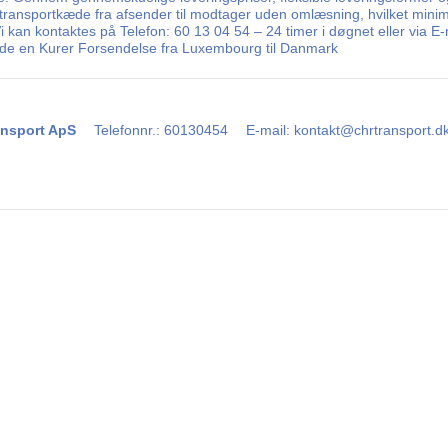
t transportkæde fra afsender til modtager uden omlæsning, hvilket minim
 Vi kan kontaktes på Telefon: 60 13 04 54 – 24 timer i døgnet eller via
ende en Kurer Forsendelse fra Luxembourg til Danmark
nsport ApS
Telefonnr.
:
60130454
E-mail
:
kontakt@chrtransport.d