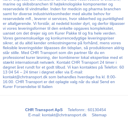
marine og skibsbranchen til højteknologiske komponenter og
reservedele til vindmøller. Inden for medicin og pharma branchen
samt for diverse industrivirksomheder med akutte behov for
reservedele mfl., leverer vi services, hvor sikkerhed og punktlighed
er altafgørende. Vi forstår, at nedetid koster dyrt, og derfor tilpasser
vi vores leveringsformer til den enkelte opgaves kompleksitet,
uanset om det drejer sig om Kurer Pakke til og fra hele verden.
Vores gennemskuelige og konkurrencedygtige leveringspriser
sikrer, at du altid kender omkostningerne på forhånd, mens vores
fleksible leveringstider tilpasses din tidsplan, så produktionen aldrig
står stille. Med CHR Transport som din partner får du en
professionel kurer løsning, der kombinerer lokal ekspertise med et
stærkt internationalt netværk. Kontakt CHR Transport 24 timer i
døgnet året rundt for et godt tilbud. Vi kan kontaktes på Telefon: 60
13 04 54 – 24 timer i døgnet eller via E-mail:
kontakt@chrtransport.dk som behandles hverdage fra kl. 8:00-
16:00. CHR Transport er det oplagte valg når du skal Send en
Kurer Forsendelse til Italien
CHR Transport ApS
Telefonnr.
:
60130454
E-mail
:
kontakt@chrtransport.dk
Sitemap