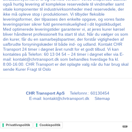
også hurtig levering af komplekse reservedele til vindmøller samt
vitale komponenter til industrivirksomheder med reservedele, der
ikke må opleve stop i produktionen. Vi tilbyder fleksible
leveringsformer, der tilpasses den enkelte opgave, og vores faste
leveringspriser sikrer fuld gennemskuelighed i dit logistikbudget.
Med optimerede leveringstider garanterer vi, at jeres kurer kørsel
bliver håndteret professionelt fra start til slut. Når du vælger os som
din kurer, får du en samarbejdspartner, der forstår vigtigheden af
uafbrudte forsyningskæder til både ind- og udland. Kontakt CHR
Transport 24 timer i døgnet året rundt for et godt tilbud. Vi kan
kontaktes på Telefon: 60 13 04 54 – 24 timer i døgnet eller via E-
mail: kontakt@chrtransport.dk som behandles hverdage fra kl.
8:00-16:00. CHR Transport er det oplagte valg når du har brug skal
sende Kurer Fragt til Oslo
CHR Transport ApS
Telefonnr.
:
60130454
E-mail
:
kontakt@chrtransport.dk
Sitemap
Privatlivspolitik
Cookiepolitik