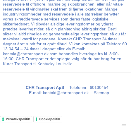
reservedele til offshore, marine og skibsbranchen, eller når vitale
reservedele til vindmøller skal frem til fjerne lokationer. Mange
industrivirksomheder med reservedele i alle størrelser benytter
vores skræddersyede services som deres faste logistiske
sikkerhedsnet. Vi tilbyder alsidige leveringsformer og yderst
præcise leveringstider, så din planlægning aldrig skrider. Dertil
sikrer vi altid rimelige og gennemskuelige leveringspriser, så du får
maksimal værdi for pengene. Kontakt CHR Transport 24 timer i
døgnet året rundt for et godt tilbud. Vi kan kontaktes på Telefon: 60
13 04 54 – 24 timer i døgnet eller via E-mail:
kontakt@chrtransport.dk som behandles hverdage fra kl. 8:00-
16:00. CHR Transport er det oplagte valg når du har brug for en
Kurer Transport til Kentucky Louisville
CHR Transport ApS
Telefonnr.
:
60130454
E-mail
:
kontakt@chrtransport.dk
Sitemap
Privatlivspolitik
Cookiepolitik