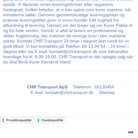
opstår. Vi tilpasser vores leveringsformer efter opgavens
hastegrad, hvilket betyder, at vi kan agere som kurer express, når
minutterne tæller. Gennem gennemskuelige leveringspriser og
præcise leveringstider giver vi vores kunder fuld tryghed fra
afhentning til levering. Uanset om det drejer sig om Kurer Pakke til
og fra hele verden, formår vi altid at levere en professionel og
sikker fragtløsning, der matcher de strenge krav i den maritime
sektor. Kontakt CHR Transport 24 timer i døgnet året rundt for et
godt tilbud. Vi kan kontaktes på Telefon: 60 13 04 54 – 24 timer i
døgnet eller via E-mail: kontakt@chrtransport.dk som behandles
hverdage fra kl. 8:00-16:00. CHR Transport er det oplagte valg når
du skal Book Kurer Kørsel til Irland
CHR Transport ApS
Telefonnr.
:
60130454
E-mail
:
kontakt@chrtransport.dk
Sitemap
Privatlivspolitik
Cookiepolitik