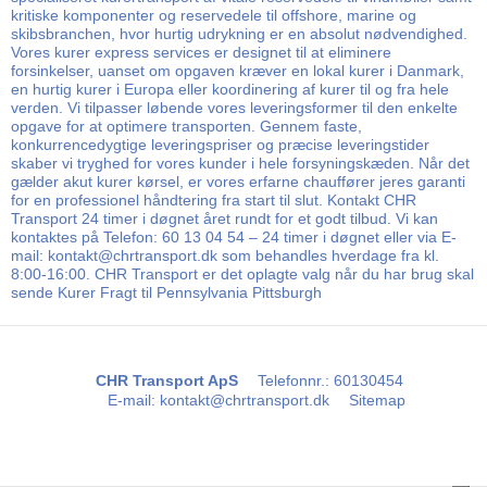
kritiske komponenter og reservedele til offshore, marine og
skibsbranchen, hvor hurtig udrykning er en absolut nødvendighed.
Vores kurer express services er designet til at eliminere
forsinkelser, uanset om opgaven kræver en lokal kurer i Danmark,
en hurtig kurer i Europa eller koordinering af kurer til og fra hele
verden. Vi tilpasser løbende vores leveringsformer til den enkelte
opgave for at optimere transporten. Gennem faste,
konkurrencedygtige leveringspriser og præcise leveringstider
skaber vi tryghed for vores kunder i hele forsyningskæden. Når det
gælder akut kurer kørsel, er vores erfarne chauffører jeres garanti
for en professionel håndtering fra start til slut. Kontakt CHR
Transport 24 timer i døgnet året rundt for et godt tilbud. Vi kan
kontaktes på Telefon: 60 13 04 54 – 24 timer i døgnet eller via E-
mail: kontakt@chrtransport.dk som behandles hverdage fra kl.
8:00-16:00. CHR Transport er det oplagte valg når du har brug skal
sende Kurer Fragt til Pennsylvania Pittsburgh
CHR Transport ApS
Telefonnr.
:
60130454
E-mail
:
kontakt@chrtransport.dk
Sitemap