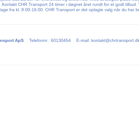
 Kontakt CHR Transport 24 timer i døgnet året rundt for et godt tilbud.
age fra kl. 8:00-16:00. CHR Transport er det oplagte valg når du har b
nsport ApS
Telefonnr.
:
60130454
E-mail
:
kontakt@chrtransport.d