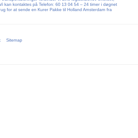
 Vi kan kontaktes på Telefon: 60 13 04 54 – 24 timer i døgnet
rug for at sende en Kurer Pakke til Holland Amsterdam fra
k
Sitemap