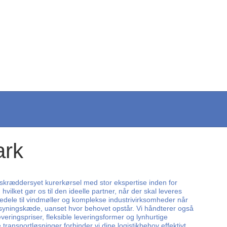
ark
r skræddersyet kurerkørsel med stor ekspertise inden for
, hvilket gør os til den ideelle partner, når der skal leveres
ervedele til vindmøller og komplekse industrivirksomheder når
orsyningskæde, uanset hvor behovet opstår. Vi håndterer også
ingspriser, fleksible leveringsformer og lynhurtige
e transportløsninger forbinder vi dine logistikbehov effektivt,