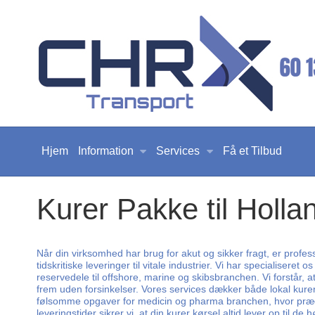
Hjem
Information
Services
Få et Tilbud
Kurer Pakke til Holl
Når din virksomhed har brug for akut og sikker fragt, er profe
tidskritiske leveringer til vitale industrier. Vi har specialiseret
reservedele til offshore, marine og skibsbranchen. Vi forstår, a
frem uden forsinkelser. Vores services dækker både lokal kure
følsomme opgaver for medicin og pharma branchen, hvor præcis
leveringstider sikrer vi, at din kurer kørsel altid lever op til d