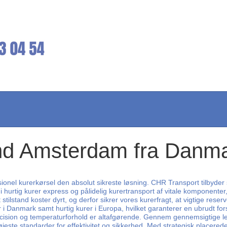
and Amsterdam fra Danm
ssionel kurerkørsel den absolut sikreste løsning. CHR Transport tilbyde
 os i hurtig kurer express og pålidelig kurertransport af vitale komponenter
t stilstand koster dyrt, og derfor sikrer vores kurerfragt, at vigtige res
r i Danmark samt hurtig kurer i Europa, hvilket garanterer en ubrudt f
ion og temperaturforhold er altafgørende. Gennem gennemsigtige lever
e højeste standarder for effektivitet og sikkerhed. Med strategisk placered