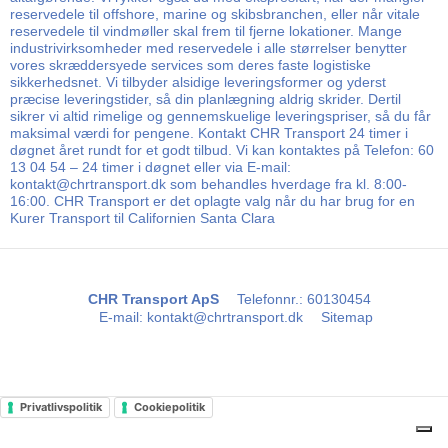
reservedele til offshore, marine og skibsbranchen, eller når vitale
reservedele til vindmøller skal frem til fjerne lokationer. Mange
industrivirksomheder med reservedele i alle størrelser benytter
vores skræddersyede services som deres faste logistiske
sikkerhedsnet. Vi tilbyder alsidige leveringsformer og yderst
præcise leveringstider, så din planlægning aldrig skrider. Dertil
sikrer vi altid rimelige og gennemskuelige leveringspriser, så du får
maksimal værdi for pengene. Kontakt CHR Transport 24 timer i
døgnet året rundt for et godt tilbud. Vi kan kontaktes på Telefon: 60
13 04 54 – 24 timer i døgnet eller via E-mail:
kontakt@chrtransport.dk som behandles hverdage fra kl. 8:00-
16:00. CHR Transport er det oplagte valg når du har brug for en
Kurer Transport til Californien Santa Clara
CHR Transport ApS
Telefonnr.
:
60130454
E-mail
:
kontakt@chrtransport.dk
Sitemap
Privatlivspolitik
Cookiepolitik