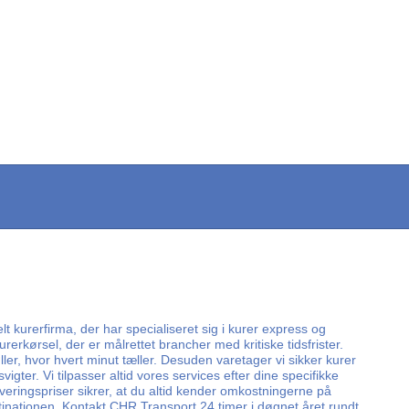
lt kurerfirma, der har specialiseret sig i kurer express og
rerkørsel, der er målrettet brancher med kritiske tidsfrister.
er, hvor hvert minut tæller. Desuden varetager vi sikker kurer
ter. Vi tilpasser altid vores services efter dine specifikke
everingspriser sikrer, at du altid kender omkostningerne på
tinationen. Kontakt CHR Transport 24 timer i døgnet året rundt