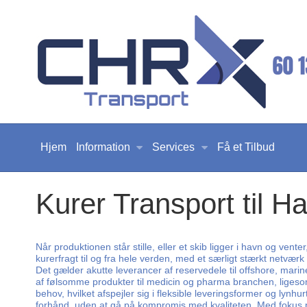
Hjem
Information
Services
Få et Tilbud
Kurer Transport til H
Når produktionen står stille, eller et skib ligger i havn og vent
kurerfragt til og fra hele verden, med et særligt stærkt netværk
Det gælder akutte leverancer af reservedele til offshore, mari
af følsomme produkter til medicin og pharma branchen, ligesom v
behov, hvilket afspejler sig i fleksible leveringsformer og lyn
forhånd, uden at gå på kompromis med kvaliteten. Med fokus på 