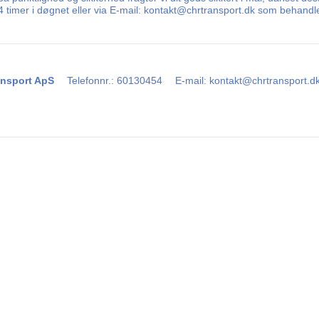
 24 timer i døgnet eller via E-mail: kontakt@chrtransport.dk som behand
nsport ApS
Telefonnr.
:
60130454
E-mail
:
kontakt@chrtransport.d