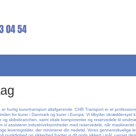
aag
er, er hurtig kurertransport altafgørende. CHR Transport er et professione
 inden for kurer i Danmark og kurer i Europa. Vi tilbyder skræddersyet ku
ne og skibsbranchen, samt vitale komponenter og reservedele til vindmøll
i assisterer industrivirksomheder med reservedele, når maskineriet svig
hurtige leveringstider, der minimerer din nedetid. Vores gennemskuelige l
punktlighed og sikkerhed fragter vi dit gods sikkert i mål, uanset des