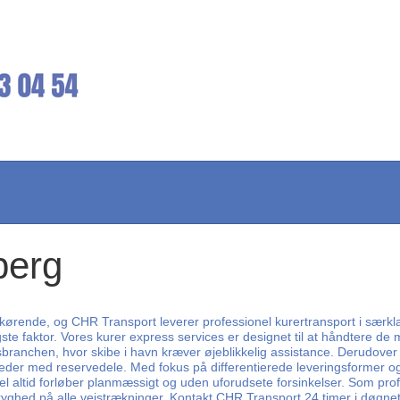
berg
kørende, og CHR Transport leverer professionel kurertransport i særkla
igste faktor. Vores kurer express services er designet til at håndtere de
sbranchen, hvor skibe i havn kræver øjeblikkelig assistance. Derudover v
der med reservedele. Med fokus på differentierede leveringsformer og a
el altid forløber planmæssigt og uden uforudsete forsinkelser. Som profess
tryghed på alle vejstrækninger. Kontakt CHR Transport 24 timer i døgnet 