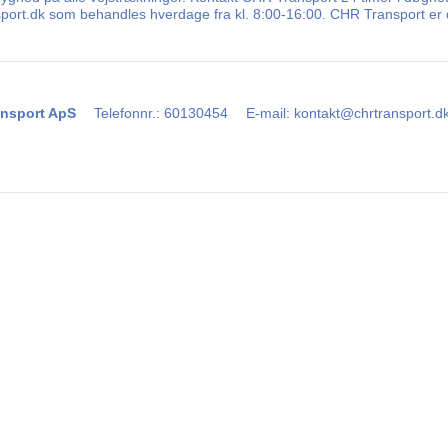
sport.dk som behandles hverdage fra kl. 8:00-16:00. CHR Transport er d
nsport ApS
Telefonnr.
:
60130454
E-mail
:
kontakt@chrtransport.d