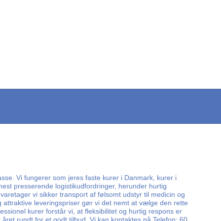
sse. Vi fungerer som jeres faste kurer i Danmark, kurer i
 mest presserende logistikudfordringer, herunder hurtig
aretager vi sikker transport af følsomt udstyr til medicin og
ttraktive leveringspriser gør vi det nemt at vælge den rette
ionel kurer forstår vi, at fleksibilitet og hurtig respons er
året rundt for et godt tilbud. Vi kan kontaktes på Telefon: 60