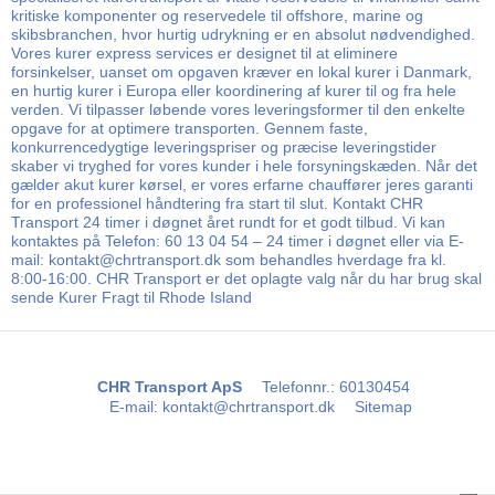
kritiske komponenter og reservedele til offshore, marine og
skibsbranchen, hvor hurtig udrykning er en absolut nødvendighed.
Vores kurer express services er designet til at eliminere
forsinkelser, uanset om opgaven kræver en lokal kurer i Danmark,
en hurtig kurer i Europa eller koordinering af kurer til og fra hele
verden. Vi tilpasser løbende vores leveringsformer til den enkelte
opgave for at optimere transporten. Gennem faste,
konkurrencedygtige leveringspriser og præcise leveringstider
skaber vi tryghed for vores kunder i hele forsyningskæden. Når det
gælder akut kurer kørsel, er vores erfarne chauffører jeres garanti
for en professionel håndtering fra start til slut. Kontakt CHR
Transport 24 timer i døgnet året rundt for et godt tilbud. Vi kan
kontaktes på Telefon: 60 13 04 54 – 24 timer i døgnet eller via E-
mail: kontakt@chrtransport.dk som behandles hverdage fra kl.
8:00-16:00. CHR Transport er det oplagte valg når du har brug skal
sende Kurer Fragt til Rhode Island
CHR Transport ApS
Telefonnr.
:
60130454
E-mail
:
kontakt@chrtransport.dk
Sitemap