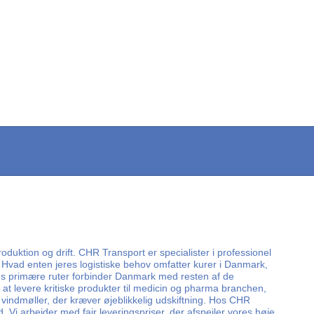
roduktion og drift. CHR Transport er specialister i professionel
. Hvad enten jeres logistiske behov omfatter kurer i Danmark,
ores primære ruter forbinder Danmark med resten af de
at levere kritiske produkter til medicin og pharma branchen,
l vindmøller, der kræver øjeblikkelig udskiftning. Hos CHR
 Vi arbejder med fair leveringspriser, der afspejler vores høje