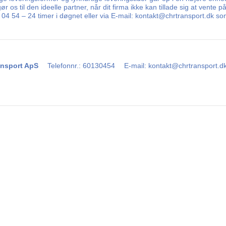
ør os til den ideelle partner, når dit firma ikke kan tillade sig at vent
 13 04 54 – 24 timer i døgnet eller via E-mail: kontakt@chrtransport.dk
nsport ApS
Telefonnr.
:
60130454
E-mail
:
kontakt@chrtransport.d