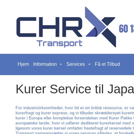
Hjem
Information
Services
Få et Tilbud
Kurer Service til Jap
For industrivirksomheder, hvor tid er en kritisk ressource, er v
kurerfragt og kurer express, og vi tilbyder skræddersyet kurer
kurer i Europa eller komplekse forsendelser med Kurer Pakke t
europæiske lande, hvor vi udfører dedikeret kurerkørsel med st
ligesom vores kurer kørsel omfatter hastefragt af reservedele t
Transport sammensætter vi vores services således, at forskellig