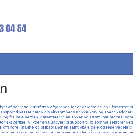
an
alget af det rette kurerfirma afgørende for at opretholde en uforstyrret p
transport tilpasset netop din virksomheds unikke krav og specifikationer
il og fra hele verden, garanterer vi en sikker og strømlinet proces. V
or ekspertise. Vi yder en uundværlig support til følsomme sektorer ved 
il offshore, marine og skibsbranchen samt vitale dele og reservedele ti
e leveringsformer og lynhurtige leveringstider går op i en højere enhed.