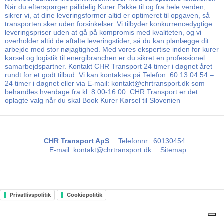
Når du efterspørger pålidelig Kurer Pakke til og fra hele verden,
sikrer vi, at dine leveringsformer altid er optimeret til opgaven, så
transporten sker uden forsinkelser. Vi tilbyder konkurrencedygtige
leveringspriser uden at gå på kompromis med kvaliteten, og vi
overholder altid de aftalte leveringstider, så du kan planlægge dit
arbejde med stor nøjagtighed. Med vores ekspertise inden for kurer
kørsel og logistik til energibranchen er du sikret en professionel
samarbejdspartner. Kontakt CHR Transport 24 timer i døgnet året
rundt for et godt tilbud. Vi kan kontaktes på Telefon: 60 13 04 54 –
24 timer i døgnet eller via E-mail: kontakt@chrtransport.dk som
behandles hverdage fra kl. 8:00-16:00. CHR Transport er det
oplagte valg når du skal Book Kurer Kørsel til Slovenien
CHR Transport ApS
Telefonnr.
:
60130454
E-mail
:
kontakt@chrtransport.dk
Sitemap
Privatlivspolitik
Cookiepolitik