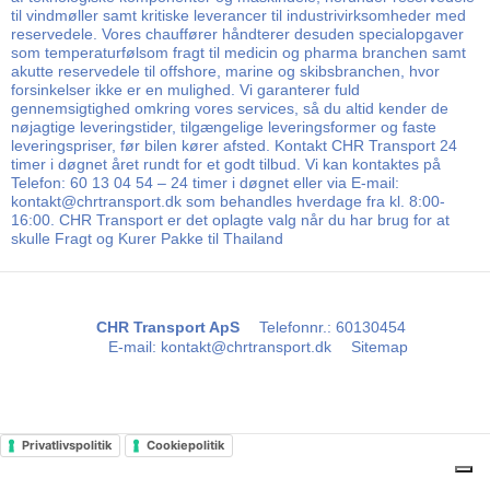
til vindmøller samt kritiske leverancer til industrivirksomheder med
reservedele. Vores chauffører håndterer desuden specialopgaver
som temperaturfølsom fragt til medicin og pharma branchen samt
akutte reservedele til offshore, marine og skibsbranchen, hvor
forsinkelser ikke er en mulighed. Vi garanterer fuld
gennemsigtighed omkring vores services, så du altid kender de
nøjagtige leveringstider, tilgængelige leveringsformer og faste
leveringspriser, før bilen kører afsted. Kontakt CHR Transport 24
timer i døgnet året rundt for et godt tilbud. Vi kan kontaktes på
Telefon: 60 13 04 54 – 24 timer i døgnet eller via E-mail:
kontakt@chrtransport.dk som behandles hverdage fra kl. 8:00-
16:00. CHR Transport er det oplagte valg når du har brug for at
skulle Fragt og Kurer Pakke til Thailand
CHR Transport ApS
Telefonnr.
:
60130454
E-mail
:
kontakt@chrtransport.dk
Sitemap
Privatlivspolitik
Cookiepolitik