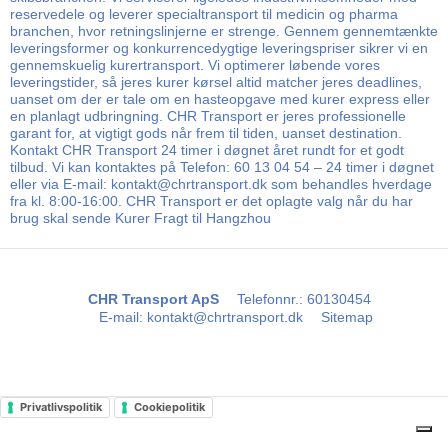
reservedele og leverer specialtransport til medicin og pharma
branchen, hvor retningslinjerne er strenge. Gennem gennemtænkte
leveringsformer og konkurrencedygtige leveringspriser sikrer vi en
gennemskuelig kurertransport. Vi optimerer løbende vores
leveringstider, så jeres kurer kørsel altid matcher jeres deadlines,
uanset om der er tale om en hasteopgave med kurer express eller
en planlagt udbringning. CHR Transport er jeres professionelle
garant for, at vigtigt gods når frem til tiden, uanset destination.
Kontakt CHR Transport 24 timer i døgnet året rundt for et godt
tilbud. Vi kan kontaktes på Telefon: 60 13 04 54 – 24 timer i døgnet
eller via E-mail: kontakt@chrtransport.dk som behandles hverdage
fra kl. 8:00-16:00. CHR Transport er det oplagte valg når du har
brug skal sende Kurer Fragt til Hangzhou
CHR Transport ApS
Telefonnr.
:
60130454
E-mail
:
kontakt@chrtransport.dk
Sitemap
Privatlivspolitik
Cookiepolitik