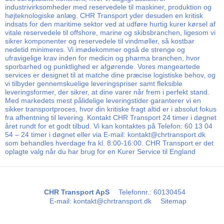
industrivirksomheder med reservedele til maskiner, produktion og
højteknologiske anlæg. CHR Transport yder desuden en kritisk
indsats for den maritime sektor ved at udføre hurtig kurer kørsel af
vitale reservedele til offshore, marine og skibsbranchen, ligesom vi
sikrer komponenter og reservedele til vindmøller, så kostbar
nedetid minimeres. Vi imødekommer også de strenge og
ufravigelige krav inden for medicin og pharma branchen, hvor
sporbarhed og punktlighed er afgørende. Vores mangeartede
services er designet til at matche dine præcise logistiske behov, og
vi tilbyder gennemskuelige leveringspriser samt fleksible
leveringsformer, der sikrer, at dine varer når frem i perfekt stand.
Med markedets mest pålidelige leveringstider garanterer vi en
sikker transportproces, hvor din kritiske fragt altid er i absolut fokus
fra afhentning til levering. Kontakt CHR Transport 24 timer i døgnet
året rundt for et godt tilbud. Vi kan kontaktes på Telefon: 60 13 04
54 – 24 timer i døgnet eller via E-mail: kontakt@chrtransport.dk
som behandles hverdage fra kl. 8:00-16:00. CHR Transport er det
oplagte valg når du har brug for en Kurer Service til England
CHR Transport ApS
Telefonnr.
:
60130454
E-mail
:
kontakt@chrtransport.dk
Sitemap