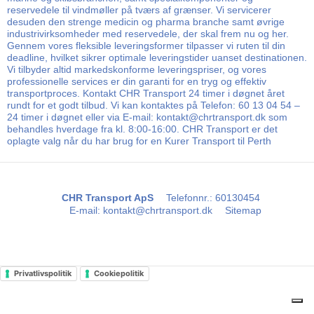
reservedele til vindmøller på tværs af grænser. Vi servicerer
desuden den strenge medicin og pharma branche samt øvrige
industrivirksomheder med reservedele, der skal frem nu og her.
Gennem vores fleksible leveringsformer tilpasser vi ruten til din
deadline, hvilket sikrer optimale leveringstider uanset destinationen.
Vi tilbyder altid markedskonforme leveringspriser, og vores
professionelle services er din garanti for en tryg og effektiv
transportproces. Kontakt CHR Transport 24 timer i døgnet året
rundt for et godt tilbud. Vi kan kontaktes på Telefon: 60 13 04 54 –
24 timer i døgnet eller via E-mail: kontakt@chrtransport.dk som
behandles hverdage fra kl. 8:00-16:00. CHR Transport er det
oplagte valg når du har brug for en Kurer Transport til Perth
CHR Transport ApS
Telefonnr.
:
60130454
E-mail
:
kontakt@chrtransport.dk
Sitemap
Privatlivspolitik
Cookiepolitik