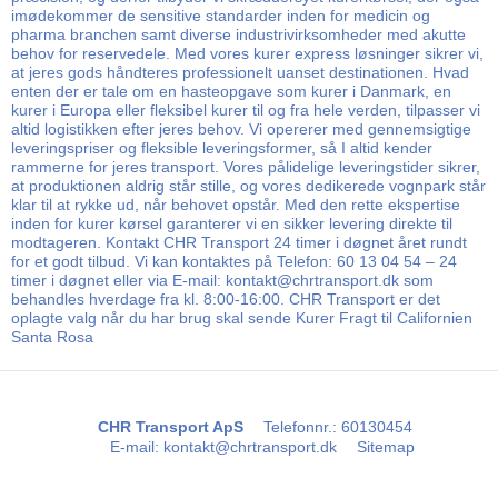
imødekommer de sensitive standarder inden for medicin og
pharma branchen samt diverse industrivirksomheder med akutte
behov for reservedele. Med vores kurer express løsninger sikrer vi,
at jeres gods håndteres professionelt uanset destinationen. Hvad
enten der er tale om en hasteopgave som kurer i Danmark, en
kurer i Europa eller fleksibel kurer til og fra hele verden, tilpasser vi
altid logistikken efter jeres behov. Vi opererer med gennemsigtige
leveringspriser og fleksible leveringsformer, så I altid kender
rammerne for jeres transport. Vores pålidelige leveringstider sikrer,
at produktionen aldrig står stille, og vores dedikerede vognpark står
klar til at rykke ud, når behovet opstår. Med den rette ekspertise
inden for kurer kørsel garanterer vi en sikker levering direkte til
modtageren. Kontakt CHR Transport 24 timer i døgnet året rundt
for et godt tilbud. Vi kan kontaktes på Telefon: 60 13 04 54 – 24
timer i døgnet eller via E-mail: kontakt@chrtransport.dk som
behandles hverdage fra kl. 8:00-16:00. CHR Transport er det
oplagte valg når du har brug skal sende Kurer Fragt til Californien
Santa Rosa
CHR Transport ApS
Telefonnr.
:
60130454
E-mail
:
kontakt@chrtransport.dk
Sitemap