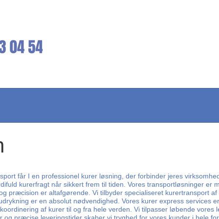
n
port får I en professionel kurer løsning, der forbinder jeres virksomhe
ifuld kurerfragt når sikkert frem til tiden. Vores transportløsninger e
præcision er altafgørende. Vi tilbyder specialiseret kurertransport af 
 udrykning er en absolut nødvendighed. Vores kurer express services er 
koordinering af kurer til og fra hele verden. Vi tilpasser løbende vores
 og præcise leveringstider skaber vi tryghed for vores kunder i hele f