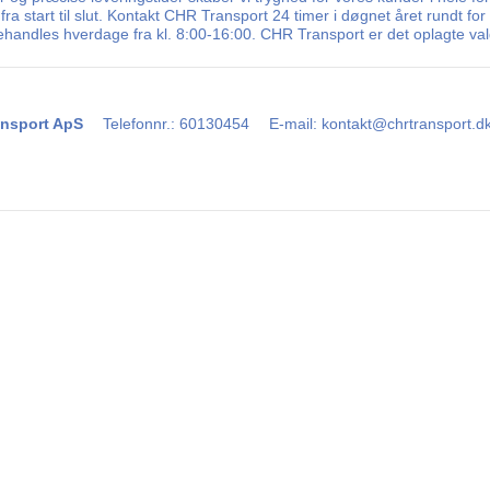
fra start til slut. Kontakt CHR Transport 24 timer i døgnet året rundt fo
behandles hverdage fra kl. 8:00-16:00. CHR Transport er det oplagte val
nsport ApS
Telefonnr.
:
60130454
E-mail
:
kontakt@chrtransport.d