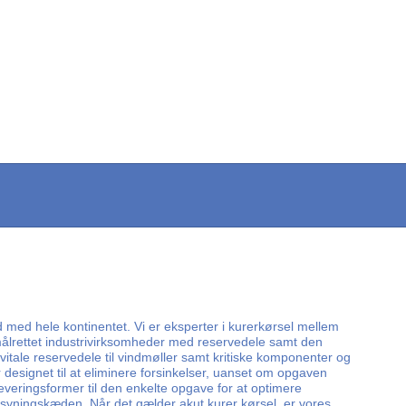
d med hele kontinentet. Vi er eksperter i kurerkørsel mellem
r målrettet industrivirksomheder med reservedele samt den
vitale reservedele til vindmøller samt kritiske komponenter og
designet til at eliminere forsinkelser, uanset om opgaven
 leveringsformer til den enkelte opgave for at optimere
orsyningskæden. Når det gælder akut kurer kørsel, er vores