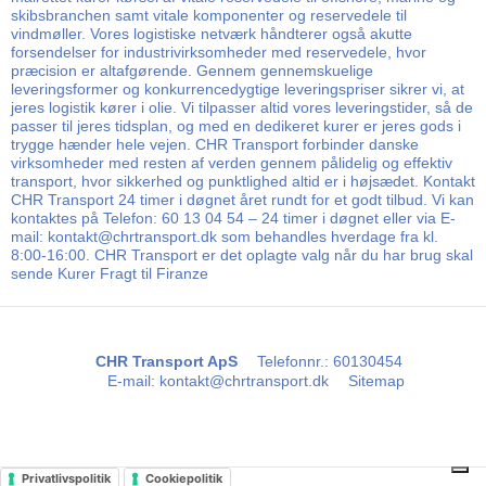
skibsbranchen samt vitale komponenter og reservedele til
vindmøller. Vores logistiske netværk håndterer også akutte
forsendelser for industrivirksomheder med reservedele, hvor
præcision er altafgørende. Gennem gennemskuelige
leveringsformer og konkurrencedygtige leveringspriser sikrer vi, at
jeres logistik kører i olie. Vi tilpasser altid vores leveringstider, så de
passer til jeres tidsplan, og med en dedikeret kurer er jeres gods i
trygge hænder hele vejen. CHR Transport forbinder danske
virksomheder med resten af verden gennem pålidelig og effektiv
transport, hvor sikkerhed og punktlighed altid er i højsædet. Kontakt
CHR Transport 24 timer i døgnet året rundt for et godt tilbud. Vi kan
kontaktes på Telefon: 60 13 04 54 – 24 timer i døgnet eller via E-
mail: kontakt@chrtransport.dk som behandles hverdage fra kl.
8:00-16:00. CHR Transport er det oplagte valg når du har brug skal
sende Kurer Fragt til Firanze
CHR Transport ApS
Telefonnr.
:
60130454
E-mail
:
kontakt@chrtransport.dk
Sitemap
Privatlivspolitik
Cookiepolitik