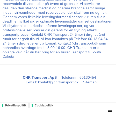
reservedele til vindmøller på tværs af grænser. Vi servicerer
desuden den strenge medicin og pharma branche samt øvrige
industrivirksomheder med reservedele, der skal frem nu og her.
Gennem vores fleksible leveringsformer tilpasser vi ruten til din
deadline, hvilket sikrer optimale leveringstider uanset destinationen.
Vi tilbyder altid markedskonforme leveringspriser, og vores
professionelle services er din garanti for en tryg og effektiv
transportproces. Kontakt CHR Transport 24 timer i døgnet året
rundt for et godt tilbud. Vi kan kontaktes på Telefon: 60 13 04 54 –
24 timer i døgnet eller via E-mail: kontakt@chrtransport.dk som
behandles hverdage fra kl. 8:00-16:00. CHR Transport er det
oplagte valg når du har brug for en Kurer Transport til South
Dakota
CHR Transport ApS
Telefonnr.
:
60130454
E-mail
:
kontakt@chrtransport.dk
Sitemap
Privatlivspolitik
Cookiepolitik