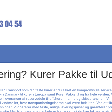
vering? Kurer Pakke til U
 CHR Transport som din faste kurer er du sikret en kompromisløs service
r i Danmark til kurer i Europa samt Kurer Pakke til og fra hele verden. 
e i leverancer af reservedele til offshore, marine og skibsbranchen. V
ndmøller, hvor transportbetingelserne skal være helt i top. Ved at tilby
ninger. Vi opererer med faste, ærlige leveringspriser og garanterer præ
tår klar til at varetage din kritiske transport, så du kan fokusere på d