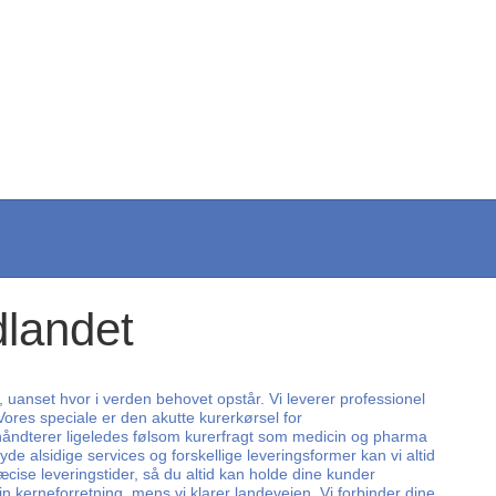
dlandet
, uanset hvor i verden behovet opstår. Vi leverer professionel
Vores speciale er den akutte kurerkørsel for
i håndterer ligeledes følsom kurerfragt som medicin og pharma
de alsidige services og forskellige leveringsformer kan vi altid
cise leveringstider, så du altid kan holde dine kunder
in kerneforretning, mens vi klarer landevejen. Vi forbinder dine