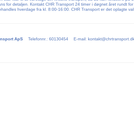
ns for detaljen. Kontakt CHR Transport 24 timer i døgnet året rundt for
ehandles hverdage fra kl. 8:00-16:00. CHR Transport er det oplagte valg
nsport ApS
Telefonnr.
:
60130454
E-mail
:
kontakt@chrtransport.d