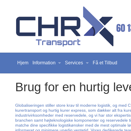
Hjem
Information
Services
Få et Tilbud
Brug for en hurtig le
Globaliseringen stiller store krav til moderne logistik, og med
kurertransport og hurtig kurer express, som dækker alt fra kure
industrivirksomheder med reservedele, og vi har stor ekspertis
branchen samt højteknologiske komponenter og reservedele til vi
matche dine specifikke logistikønsker med de mest optimale løs
informeret og minimere unødig ventetid. Vores dedikerede team s