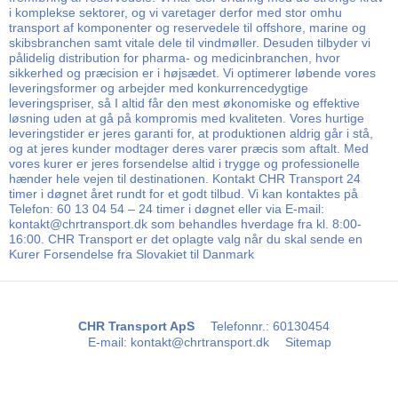
i komplekse sektorer, og vi varetager derfor med stor omhu
transport af komponenter og reservedele til offshore, marine og
skibsbranchen samt vitale dele til vindmøller. Desuden tilbyder vi
pålidelig distribution for pharma- og medicinbranchen, hvor
sikkerhed og præcision er i højsædet. Vi optimerer løbende vores
leveringsformer og arbejder med konkurrencedygtige
leveringspriser, så I altid får den mest økonomiske og effektive
løsning uden at gå på kompromis med kvaliteten. Vores hurtige
leveringstider er jeres garanti for, at produktionen aldrig går i stå,
og at jeres kunder modtager deres varer præcis som aftalt. Med
vores kurer er jeres forsendelse altid i trygge og professionelle
hænder hele vejen til destinationen. Kontakt CHR Transport 24
timer i døgnet året rundt for et godt tilbud. Vi kan kontaktes på
Telefon: 60 13 04 54 – 24 timer i døgnet eller via E-mail:
kontakt@chrtransport.dk som behandles hverdage fra kl. 8:00-
16:00. CHR Transport er det oplagte valg når du skal sende en
Kurer Forsendelse fra Slovakiet til Danmark
CHR Transport ApS
Telefonnr.
:
60130454
E-mail
:
kontakt@chrtransport.dk
Sitemap