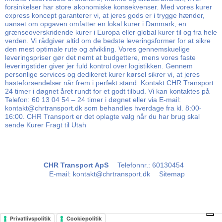
forsinkelser har store økonomiske konsekvenser. Med vores kurer
express koncept garanterer vi, at jeres gods er i trygge hænder,
uanset om opgaven omfatter en lokal kurer i Danmark, en
grænseoverskridende kurer i Europa eller global kurer til og fra hele
verden. Vi rådgiver altid om de bedste leveringsformer for at sikre
den mest optimale rute og afvikling. Vores gennemskuelige
leveringspriser gør det nemt at budgettere, mens vores faste
leveringstider giver jer fuld kontrol over logistikken. Gennem
personlige services og dedikeret kurer kørsel sikrer vi, at jeres
hasteforsendelser når frem i perfekt stand. Kontakt CHR Transport
24 timer i døgnet året rundt for et godt tilbud. Vi kan kontaktes på
Telefon: 60 13 04 54 – 24 timer i døgnet eller via E-mail:
kontakt@chrtransport.dk som behandles hverdage fra kl. 8:00-
16:00. CHR Transport er det oplagte valg når du har brug skal
sende Kurer Fragt til Utah
CHR Transport ApS
Telefonnr.
:
60130454
E-mail
:
kontakt@chrtransport.dk
Sitemap
Privatlivspolitik
Cookiepolitik