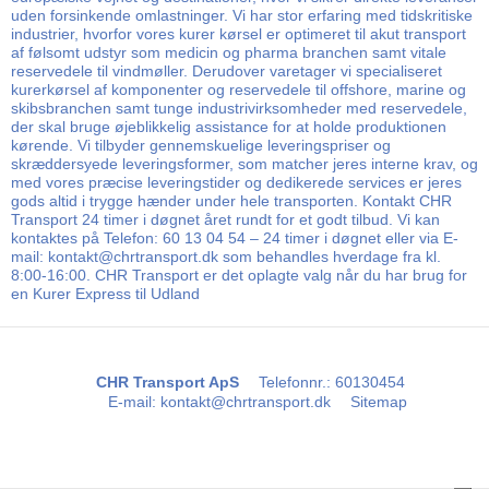
uden forsinkende omlastninger. Vi har stor erfaring med tidskritiske
industrier, hvorfor vores kurer kørsel er optimeret til akut transport
af følsomt udstyr som medicin og pharma branchen samt vitale
reservedele til vindmøller. Derudover varetager vi specialiseret
kurerkørsel af komponenter og reservedele til offshore, marine og
skibsbranchen samt tunge industrivirksomheder med reservedele,
der skal bruge øjeblikkelig assistance for at holde produktionen
kørende. Vi tilbyder gennemskuelige leveringspriser og
skræddersyede leveringsformer, som matcher jeres interne krav, og
med vores præcise leveringstider og dedikerede services er jeres
gods altid i trygge hænder under hele transporten. Kontakt CHR
Transport 24 timer i døgnet året rundt for et godt tilbud. Vi kan
kontaktes på Telefon: 60 13 04 54 – 24 timer i døgnet eller via E-
mail: kontakt@chrtransport.dk som behandles hverdage fra kl.
8:00-16:00. CHR Transport er det oplagte valg når du har brug for
en Kurer Express til Udland
CHR Transport ApS
Telefonnr.
:
60130454
E-mail
:
kontakt@chrtransport.dk
Sitemap