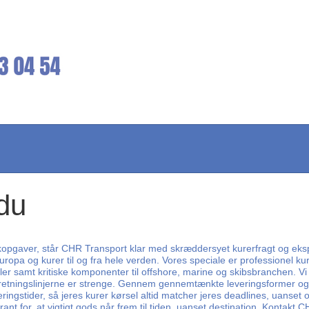
gdu
istikopgaver, står CHR Transport klar med skræddersyet kurerfragt og ek
uropa og kurer til og fra hele verden. Vores speciale er professionel ku
øller samt kritiske komponenter til offshore, marine og skibsbranchen. 
 retningslinjerne er strenge. Gennem gennemtænkte leveringsformer og 
ringstider, så jeres kurer kørsel altid matcher jeres deadlines, uanse
nt for, at vigtigt gods når frem til tiden, uanset destination. Kontakt CH