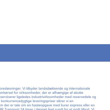
spresløsninger. Vi tilbyder landsdækkende og internationale
rerkørsel for virksomheder, der er afhængige af akutte
Vi servicerer ligeledes industrivirksomheder med reservedele og
konkurrencedygtige leveringspriser sikrer vi en
t om der er tale om en hasteopgave med kurer express eller en
R Transport 24 timer i døgnet året rundt for et godt tilbud. Vi