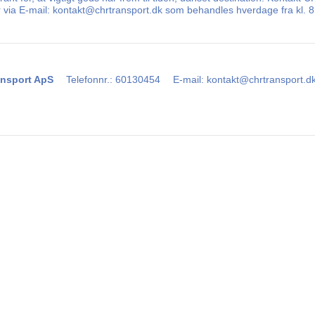
er via E-mail: kontakt@chrtransport.dk som behandles hverdage fra kl. 
nsport ApS
Telefonnr.
:
60130454
E-mail
:
kontakt@chrtransport.d