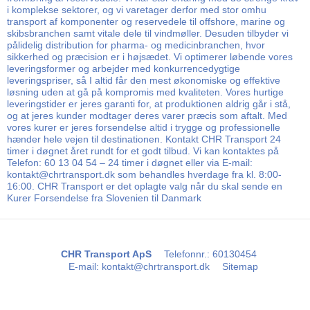
i komplekse sektorer, og vi varetager derfor med stor omhu
transport af komponenter og reservedele til offshore, marine og
skibsbranchen samt vitale dele til vindmøller. Desuden tilbyder vi
pålidelig distribution for pharma- og medicinbranchen, hvor
sikkerhed og præcision er i højsædet. Vi optimerer løbende vores
leveringsformer og arbejder med konkurrencedygtige
leveringspriser, så I altid får den mest økonomiske og effektive
løsning uden at gå på kompromis med kvaliteten. Vores hurtige
leveringstider er jeres garanti for, at produktionen aldrig går i stå,
og at jeres kunder modtager deres varer præcis som aftalt. Med
vores kurer er jeres forsendelse altid i trygge og professionelle
hænder hele vejen til destinationen. Kontakt CHR Transport 24
timer i døgnet året rundt for et godt tilbud. Vi kan kontaktes på
Telefon: 60 13 04 54 – 24 timer i døgnet eller via E-mail:
kontakt@chrtransport.dk som behandles hverdage fra kl. 8:00-
16:00. CHR Transport er det oplagte valg når du skal sende en
Kurer Forsendelse fra Slovenien til Danmark
CHR Transport ApS
Telefonnr.
:
60130454
E-mail
:
kontakt@chrtransport.dk
Sitemap