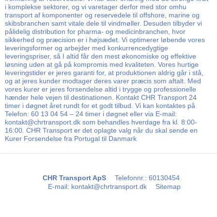
i komplekse sektorer, og vi varetager derfor med stor omhu
transport af komponenter og reservedele til offshore, marine og
skibsbranchen samt vitale dele til vindmøller. Desuden tilbyder vi
pålidelig distribution for pharma- og medicinbranchen, hvor
sikkerhed og præcision er i højsædet. Vi optimerer løbende vores
leveringsformer og arbejder med konkurrencedygtige
leveringspriser, så I altid får den mest økonomiske og effektive
løsning uden at gå på kompromis med kvaliteten. Vores hurtige
leveringstider er jeres garanti for, at produktionen aldrig går i stå,
og at jeres kunder modtager deres varer præcis som aftalt. Med
vores kurer er jeres forsendelse altid i trygge og professionelle
hænder hele vejen til destinationen. Kontakt CHR Transport 24
timer i døgnet året rundt for et godt tilbud. Vi kan kontaktes på
Telefon: 60 13 04 54 – 24 timer i døgnet eller via E-mail:
kontakt@chrtransport.dk som behandles hverdage fra kl. 8:00-
16:00. CHR Transport er det oplagte valg når du skal sende en
Kurer Forsendelse fra Portugal til Danmark
CHR Transport ApS
Telefonnr.
:
60130454
E-mail
:
kontakt@chrtransport.dk
Sitemap