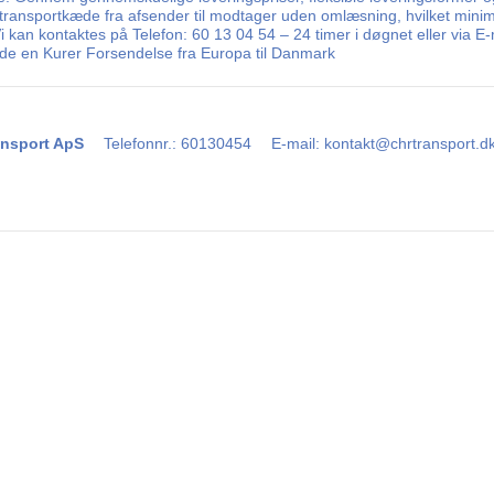
t transportkæde fra afsender til modtager uden omlæsning, hvilket minim
 Vi kan kontaktes på Telefon: 60 13 04 54 – 24 timer i døgnet eller via
nde en Kurer Forsendelse fra Europa til Danmark
nsport ApS
Telefonnr.
:
60130454
E-mail
:
kontakt@chrtransport.d