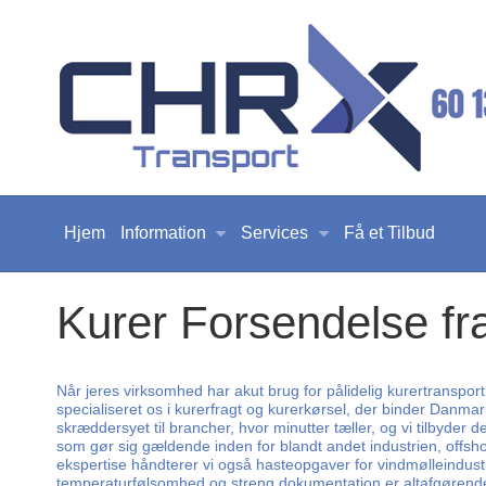
Hjem
Information
Services
Få et Tilbud
Kurer Forsendelse fr
Når jeres virksomhed har akut brug for pålidelig kurertransport,
specialiseret os i kurerfragt og kurerkørsel, der binder Danma
skræddersyet til brancher, hvor minutter tæller, og vi tilbyder 
som gør sig gældende inden for blandt andet industrien, offsho
ekspertise håndterer vi også hasteopgaver for vindmølleindustr
temperaturfølsomhed og streng dokumentation er altafgørende. Ge