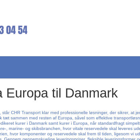
a Europa til Danmark
 står CHR Transport klar med professionelle løsninger, der sikrer, at jere
rk tæt sammen med resten af Europa, såvel som effektive transportløsnin
dedikeret kurer i Danmark samt kurer i Europa, når standardfragt simpelthe
re-, marine- og skibsbranchen, hvor vitale reservedele skal leveres ud
ien, hvor komponenter og reservedele skal frem til tiden, ligesom vi u
nnem gennemskuelige leveringspriser, fleksible leveringsformer og lynhu