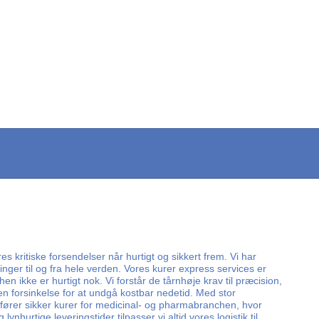
s kritiske forsendelser når hurtigt og sikkert frem. Vi har
ger til og fra hele verden. Vores kurer express services er
n ikke er hurtigt nok. Vi forstår de tårnhøje krav til præcision,
en forsinkelse for at undgå kostbar nedetid. Med stor
dfører sikker kurer for medicinal- og pharmabranchen, hvor
rtige leveringstider tilpasser vi altid vores logistik til