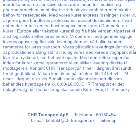
imødekommer de sensitive standarder inden for medicin og
pharma branchen samt diverse industrivirksomheder med akutte
behov for reservedele. Med vores kurer express løsninger sikrer vi,
at jeres gods håndteres professionelt uanset destinationen. Hvad
enten der er tale om en hasteopgave som kurer i Danmark, en
kurer i Europa eller fleksibel kurer til og fra hele verden, tilpasser vi
altid logistikken efter jeres behov. Vi opererer med gennemsigtige
leveringspriser og fleksible leveringsformer, så I altid kender
rammerne for jeres transport. Vores pålidelige leveringstider sikrer,
at produktionen aldrig står stille, og vores dedikerede vognpark står
klar til at rykke ud, når behovet opstår. Med den rette ekspertise
inden for kurer kørsel garanterer vi en sikker levering direkte til
modtageren. Kontakt CHR Transport 24 timer i døgnet året rundt
for et godt tilbud. Vi kan kontaktes på Telefon: 60 13 04 54 – 24
timer i døgnet eller via E-mail: kontakt@chrtransport.dk som
behandles hverdage fra kl. 8:00-16:00. CHR Transport er det
oplagte valg når du har brug skal sende Kurer Fragt til Kentucky
CHR Transport ApS
Telefonnr.
:
60130454
E-mail
:
kontakt@chrtransport.dk
Sitemap