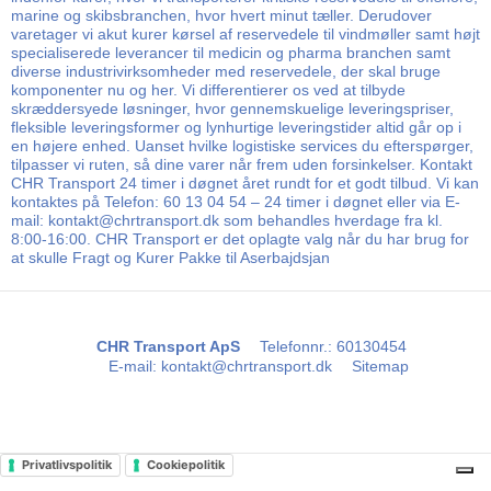
marine og skibsbranchen, hvor hvert minut tæller. Derudover
varetager vi akut kurer kørsel af reservedele til vindmøller samt højt
specialiserede leverancer til medicin og pharma branchen samt
diverse industrivirksomheder med reservedele, der skal bruge
komponenter nu og her. Vi differentierer os ved at tilbyde
skræddersyede løsninger, hvor gennemskuelige leveringspriser,
fleksible leveringsformer og lynhurtige leveringstider altid går op i
en højere enhed. Uanset hvilke logistiske services du efterspørger,
tilpasser vi ruten, så dine varer når frem uden forsinkelser. Kontakt
CHR Transport 24 timer i døgnet året rundt for et godt tilbud. Vi kan
kontaktes på Telefon: 60 13 04 54 – 24 timer i døgnet eller via E-
mail: kontakt@chrtransport.dk som behandles hverdage fra kl.
8:00-16:00. CHR Transport er det oplagte valg når du har brug for
at skulle Fragt og Kurer Pakke til Aserbajdsjan
CHR Transport ApS
Telefonnr.
:
60130454
E-mail
:
kontakt@chrtransport.dk
Sitemap
Privatlivspolitik
Cookiepolitik