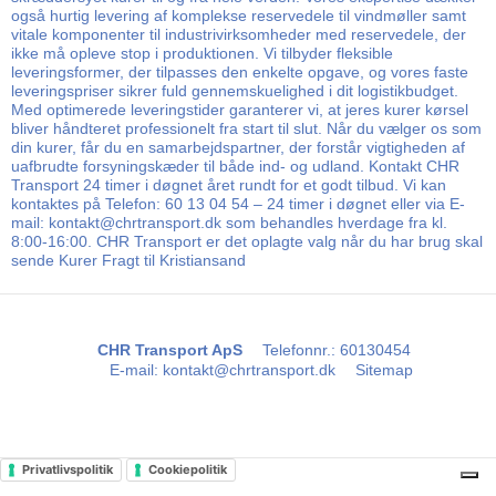
også hurtig levering af komplekse reservedele til vindmøller samt
vitale komponenter til industrivirksomheder med reservedele, der
ikke må opleve stop i produktionen. Vi tilbyder fleksible
leveringsformer, der tilpasses den enkelte opgave, og vores faste
leveringspriser sikrer fuld gennemskuelighed i dit logistikbudget.
Med optimerede leveringstider garanterer vi, at jeres kurer kørsel
bliver håndteret professionelt fra start til slut. Når du vælger os som
din kurer, får du en samarbejdspartner, der forstår vigtigheden af
uafbrudte forsyningskæder til både ind- og udland. Kontakt CHR
Transport 24 timer i døgnet året rundt for et godt tilbud. Vi kan
kontaktes på Telefon: 60 13 04 54 – 24 timer i døgnet eller via E-
mail: kontakt@chrtransport.dk som behandles hverdage fra kl.
8:00-16:00. CHR Transport er det oplagte valg når du har brug skal
sende Kurer Fragt til Kristiansand
CHR Transport ApS
Telefonnr.
:
60130454
E-mail
:
kontakt@chrtransport.dk
Sitemap
Privatlivspolitik
Cookiepolitik