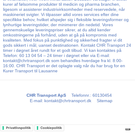
kurer af følsomme produkter til medicin og pharma branchen,
ligesom vi assisterer industrivirksomheder med reservedele, når
maskineriet svigter. Vi tilpasser altid vores services efter dine
specifikke behov, hvilket afspejler sig i fleksible leveringsformer og
lynhurtige leveringstider, der minimerer din nedetid. Vores
gennemskuelige leveringspriser sikrer, at du altid kender
omkostningerne på forhånd, uden at gå på kompromis med
kvaliteten. Med fokus på punktlighed og sikkerhed fragter vi dit
gods sikkert i mål, uanset destinationen. Kontakt CHR Transport 24
timer i døgnet året rundt for et godt tilbud. Vi kan kontaktes på
Telefon: 60 13 04 54 – 24 timer i døgnet eller via E-mail:
kontakt@chrtransport.dk som behandles hverdage fra kl. 8:00-
16:00. CHR Transport er det oplagte valg når du har brug for en
Kurer Transport til Lausanne
CHR Transport ApS
Telefonnr.
:
60130454
E-mail
:
kontakt@chrtransport.dk
Sitemap
Privatlivspolitik
Cookiepolitik