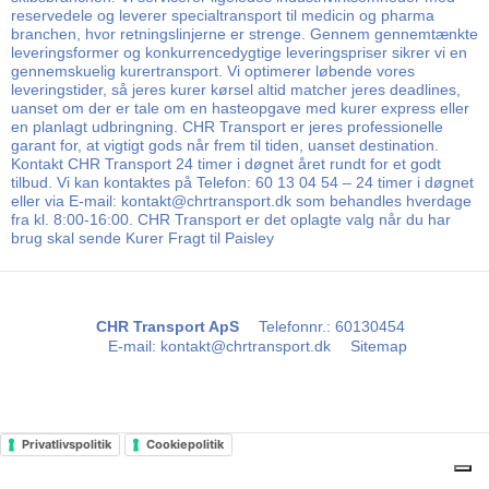
reservedele og leverer specialtransport til medicin og pharma
branchen, hvor retningslinjerne er strenge. Gennem gennemtænkte
leveringsformer og konkurrencedygtige leveringspriser sikrer vi en
gennemskuelig kurertransport. Vi optimerer løbende vores
leveringstider, så jeres kurer kørsel altid matcher jeres deadlines,
uanset om der er tale om en hasteopgave med kurer express eller
en planlagt udbringning. CHR Transport er jeres professionelle
garant for, at vigtigt gods når frem til tiden, uanset destination.
Kontakt CHR Transport 24 timer i døgnet året rundt for et godt
tilbud. Vi kan kontaktes på Telefon: 60 13 04 54 – 24 timer i døgnet
eller via E-mail: kontakt@chrtransport.dk som behandles hverdage
fra kl. 8:00-16:00. CHR Transport er det oplagte valg når du har
brug skal sende Kurer Fragt til Paisley
CHR Transport ApS
Telefonnr.
:
60130454
E-mail
:
kontakt@chrtransport.dk
Sitemap
Privatlivspolitik
Cookiepolitik