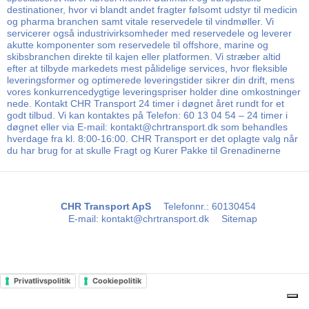
destinationer, hvor vi blandt andet fragter følsomt udstyr til medicin
og pharma branchen samt vitale reservedele til vindmøller. Vi
servicerer også industrivirksomheder med reservedele og leverer
akutte komponenter som reservedele til offshore, marine og
skibsbranchen direkte til kajen eller platformen. Vi stræber altid
efter at tilbyde markedets mest pålidelige services, hvor fleksible
leveringsformer og optimerede leveringstider sikrer din drift, mens
vores konkurrencedygtige leveringspriser holder dine omkostninger
nede. Kontakt CHR Transport 24 timer i døgnet året rundt for et
godt tilbud. Vi kan kontaktes på Telefon: 60 13 04 54 – 24 timer i
døgnet eller via E-mail: kontakt@chrtransport.dk som behandles
hverdage fra kl. 8:00-16:00. CHR Transport er det oplagte valg når
du har brug for at skulle Fragt og Kurer Pakke til Grenadinerne
CHR Transport ApS
Telefonnr.
:
60130454
E-mail
:
kontakt@chrtransport.dk
Sitemap
Privatlivspolitik
Cookiepolitik