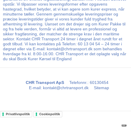
opstår. Vi tilpasser vores leveringsformer efter opgavens
hastegrad, hvilket betyder, at vi kan agere som kurer express, når
minutterne tæller. Gennem gennemskuelige leveringspriser og
præcise leveringstider giver vi vores kunder fuld tryghed fra
afhentning til levering. Uanset om det drejer sig om Kurer Pakke til
og fra hele verden, formår vi altid at levere en professionel og
sikker fragtløsning, der matcher de strenge krav i den maritime
sektor. Kontakt CHR Transport 24 timer i døgnet året rundt for et
godt tilbud. Vi kan kontaktes på Telefon: 60 13 04 54 – 24 timer i
døgnet eller via E-mail: kontakt@chrtransport.dk som behandles
hverdage fra kl. 8:00-16:00. CHR Transport er det oplagte valg når
du skal Book Kurer Kørsel til England
CHR Transport ApS
Telefonnr.
:
60130454
E-mail
:
kontakt@chrtransport.dk
Sitemap
Privatlivspolitik
Cookiepolitik