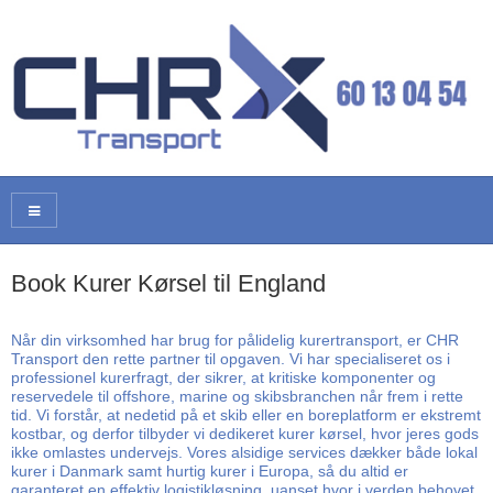
Book Kurer Kørsel til England
Når din virksomhed har brug for pålidelig kurertransport, er CHR
Transport den rette partner til opgaven. Vi har specialiseret os i
professionel kurerfragt, der sikrer, at kritiske komponenter og
reservedele til offshore, marine og skibsbranchen når frem i rette
tid. Vi forstår, at nedetid på et skib eller en boreplatform er ekstremt
kostbar, og derfor tilbyder vi dedikeret kurer kørsel, hvor jeres gods
ikke omlastes undervejs. Vores alsidige services dækker både lokal
kurer i Danmark samt hurtig kurer i Europa, så du altid er
garanteret en effektiv logistikløsning, uanset hvor i verden behovet