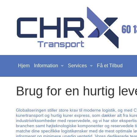
Hjem
Information
Services
Få et Tilbud
Brug for en hurtig le
Globaliseringen stiller store krav til moderne logistik, og med
kurertransport og hurtig kurer express, som dækker alt fra kure
industrivirksomheder med reservedele, og vi har stor ekspertis
branchen samt højteknologiske komponenter og reservedele til vi
matche dine specifikke logistikønsker med de mest optimale løs
informeret og minimere unødig ventetid. Vores dedikerede team s