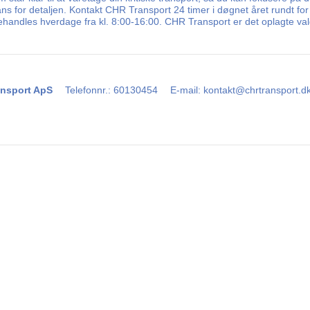
ns for detaljen. Kontakt CHR Transport 24 timer i døgnet året rundt for
ehandles hverdage fra kl. 8:00-16:00. CHR Transport er det oplagte valg
nsport ApS
Telefonnr.
:
60130454
E-mail
:
kontakt@chrtransport.d