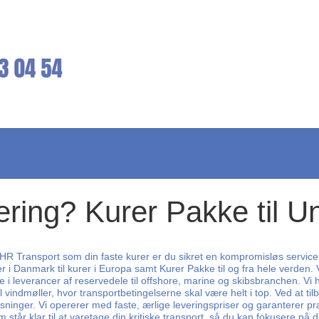
vering? Kurer Pakke til U
 CHR Transport som din faste kurer er du sikret en kompromisløs service
r i Danmark til kurer i Europa samt Kurer Pakke til og fra hele verden. 
e i leverancer af reservedele til offshore, marine og skibsbranchen. V
ndmøller, hvor transportbetingelserne skal være helt i top. Ved at tilby
ninger. Vi opererer med faste, ærlige leveringspriser og garanterer præ
tår klar til at varetage din kritiske transport, så du kan fokusere på d