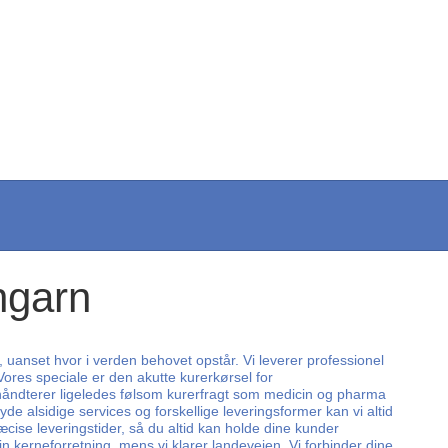
ngarn
, uanset hvor i verden behovet opstår. Vi leverer professionel
Vores speciale er den akutte kurerkørsel for
i håndterer ligeledes følsom kurerfragt som medicin og pharma
de alsidige services og forskellige leveringsformer kan vi altid
cise leveringstider, så du altid kan holde dine kunder
in kerneforretning, mens vi klarer landevejen. Vi forbinder dine