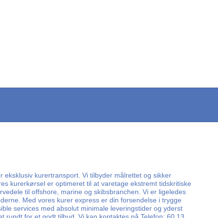
eksklusiv kurertransport. Vi tilbyder målrettet og sikker
kurerkørsel er optimeret til at varetage ekstremt tidskritiske
rvedele til offshore, marine og skibsbranchen. Vi er ligeledes
ghederne. Med vores kurer express er din forsendelse i trygge
eksible services med absolut minimale leveringstider og yderst
 rundt for et godt tilbud. Vi kan kontaktes på Telefon: 60 13