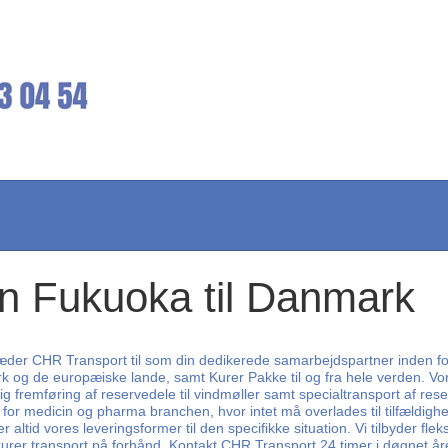
n Fukuoka til Danmark
træder CHR Transport til som din dedikerede samarbejdspartner inden for 
og de europæiske lande, samt Kurer Pakke til og fra hele verden. Vores 
ig fremføring af reservedele til vindmøller samt specialtransport af rese
den for medicin og pharma branchen, hvor intet må overlades til tilfældi
 altid vores leveringsformer til den specifikke situation. Vi tilbyder fl
kurer transport på forhånd. Kontakt CHR Transport 24 timer i døgnet året