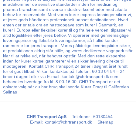
imødekommer de sensitive standarder inden for medicin og
pharma branchen samt diverse industrivirksomheder med akutte
behov for reservedele. Med vores kurer express løsninger sikrer vi,
at jeres gods håndteres professionelt uanset destinationen. Hvad
enten der er tale om en hasteopgave som kurer i Danmark, en
kurer i Europa eller fleksibel kurer til og fra hele verden, tilpasser vi
altid logistikken efter jeres behov. Vi opererer med gennemsigtige
leveringspriser og fleksible leveringsformer, så I altid kender
rammerne for jeres transport. Vores pålidelige leveringstider sikrer,
at produktionen aldrig står stille, og vores dedikerede vognpark står
klar til at rykke ud, når behovet opstår. Med den rette ekspertise
inden for kurer kørsel garanterer vi en sikker levering direkte til
modtageren. Kontakt CHR Transport 24 timer i døgnet året rundt
for et godt tilbud. Vi kan kontaktes på Telefon: 60 13 04 54 – 24
timer i døgnet eller via E-mail: kontakt@chrtransport.dk som
behandles hverdage fra kl. 8:00-16:00. CHR Transport er det
oplagte valg når du har brug skal sende Kurer Fragt til Californien
Salinas
CHR Transport ApS
Telefonnr.
:
60130454
E-mail
:
kontakt@chrtransport.dk
Sitemap