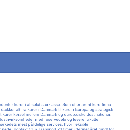
ndenfor kurer i absolut særklasse. Som et erfarent kurerfirma
er dækker alt fra kurer i Danmark til kurer i Europa og strategisk
eret kurer kørsel mellem Danmark og europæiske destinationer,
industrivirksomheder med reservedele og leverer akutte
markedets mest pålidelige services, hvor fleksible
r nede. Kontakt CHR Transport 24 timer i døgnet året rundt for