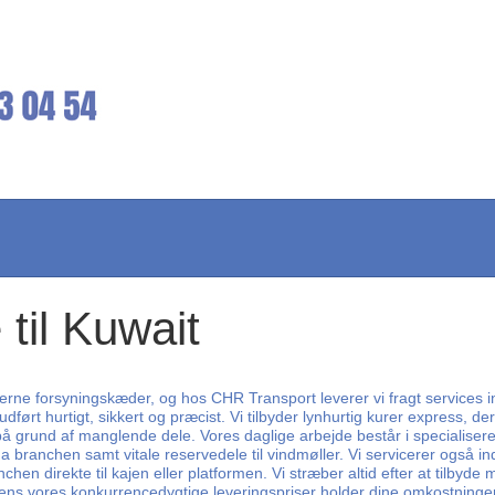
til Kuwait
erne forsyningskæder, og hos CHR Transport leverer vi fragt services i
 udført hurtigt, sikkert og præcist. Vi tilbyder lynhurtig kurer express, d
r på grund af manglende dele. Vores daglige arbejde består i specialis
rma branchen samt vitale reservedele til vindmøller. Vi servicerer også 
n direkte til kajen eller platformen. Vi stræber altid efter at tilbyde 
 mens vores konkurrencedygtige leveringspriser holder dine omkostninge