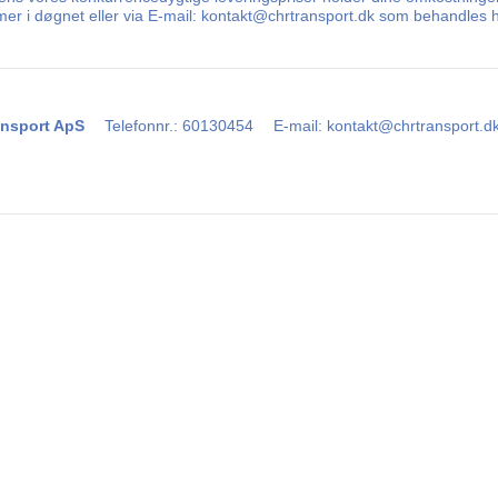
timer i døgnet eller via E-mail: kontakt@chrtransport.dk som behandles 
nsport ApS
Telefonnr.
:
60130454
E-mail
:
kontakt@chrtransport.d