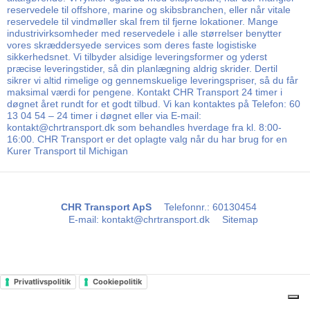
reservedele til offshore, marine og skibsbranchen, eller når vitale
reservedele til vindmøller skal frem til fjerne lokationer. Mange
industrivirksomheder med reservedele i alle størrelser benytter
vores skræddersyede services som deres faste logistiske
sikkerhedsnet. Vi tilbyder alsidige leveringsformer og yderst
præcise leveringstider, så din planlægning aldrig skrider. Dertil
sikrer vi altid rimelige og gennemskuelige leveringspriser, så du får
maksimal værdi for pengene. Kontakt CHR Transport 24 timer i
døgnet året rundt for et godt tilbud. Vi kan kontaktes på Telefon: 60
13 04 54 – 24 timer i døgnet eller via E-mail:
kontakt@chrtransport.dk som behandles hverdage fra kl. 8:00-
16:00. CHR Transport er det oplagte valg når du har brug for en
Kurer Transport til Michigan
CHR Transport ApS
Telefonnr.
:
60130454
E-mail
:
kontakt@chrtransport.dk
Sitemap
Privatlivspolitik
Cookiepolitik