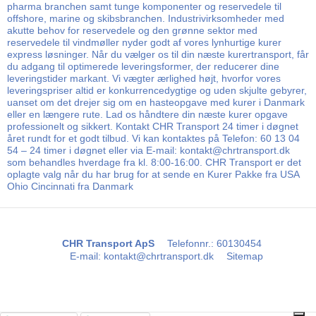
pharma branchen samt tunge komponenter og reservedele til
offshore, marine og skibsbranchen. Industrivirksomheder med
akutte behov for reservedele og den grønne sektor med
reservedele til vindmøller nyder godt af vores lynhurtige kurer
express løsninger. Når du vælger os til din næste kurertransport, får
du adgang til optimerede leveringsformer, der reducerer dine
leveringstider markant. Vi vægter ærlighed højt, hvorfor vores
leveringspriser altid er konkurrencedygtige og uden skjulte gebyrer,
uanset om det drejer sig om en hasteopgave med kurer i Danmark
eller en længere rute. Lad os håndtere din næste kurer opgave
professionelt og sikkert. Kontakt CHR Transport 24 timer i døgnet
året rundt for et godt tilbud. Vi kan kontaktes på Telefon: 60 13 04
54 – 24 timer i døgnet eller via E-mail: kontakt@chrtransport.dk
som behandles hverdage fra kl. 8:00-16:00. CHR Transport er det
oplagte valg når du har brug for at sende en Kurer Pakke fra USA
Ohio Cincinnati fra Danmark
CHR Transport ApS
Telefonnr.
:
60130454
E-mail
:
kontakt@chrtransport.dk
Sitemap